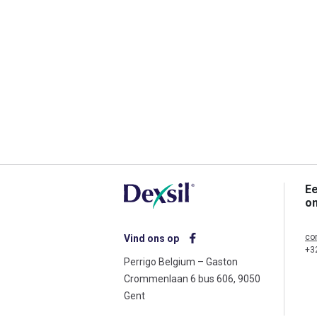
Ee
o
co
Vind ons op
+3
Perrigo Belgium – Gaston
Crommenlaan 6 bus 606, 9050
Gent