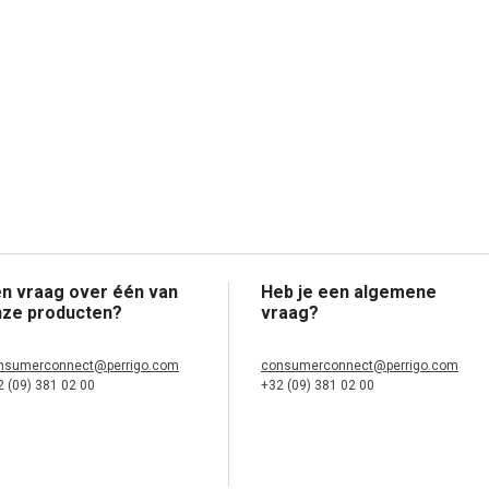
n vraag over één van
Heb je een algemene
nze producten?
vraag?
nsumerconnect@perrigo.com
consumerconnect@perrigo.com
2 (09) 381 02 00
+32 (09) 381 02 00