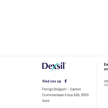
Ee
o
co
Vind ons op
+3
Perrigo Belgium – Gaston
Crommenlaan 6 bus 606, 9050
Gent