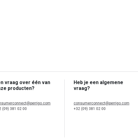
n vraag over één van
Heb je een algemene
nze producten?
vraag?
nsumerconnect@perrigo.com
consumerconnect@perrigo.com
2 (09) 381 02 00
+32 (09) 381 02 00