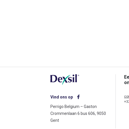
Ee
o
co
Vind ons op
+3
Perrigo Belgium – Gaston
Crommenlaan 6 bus 606, 9050
Gent