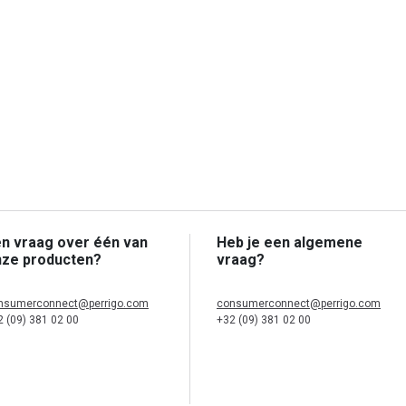
n vraag over één van
Heb je een algemene
nze producten?
vraag?
nsumerconnect@perrigo.com
consumerconnect@perrigo.com
2 (09) 381 02 00
+32 (09) 381 02 00