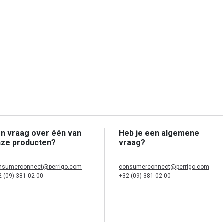
n vraag over één van
Heb je een algemene
nze producten?
vraag?
nsumerconnect@perrigo.com
consumerconnect@perrigo.com
2 (09) 381 02 00
+32 (09) 381 02 00