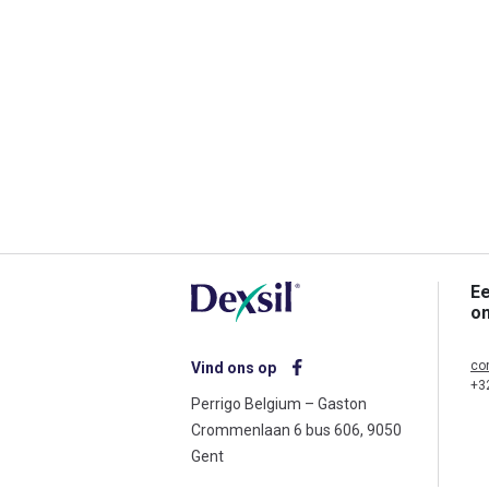
Ee
o
co
Vind ons op
+3
Perrigo Belgium – Gaston
Crommenlaan 6 bus 606, 9050
Gent