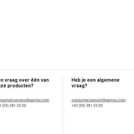
n vraag over één van
Heb je een algemene
nze producten?
vraag?
nsumerconnect@perrigo.com
consumerconnect@perrigo.com
2 (09) 381 02 00
+32 (09) 381 02 00