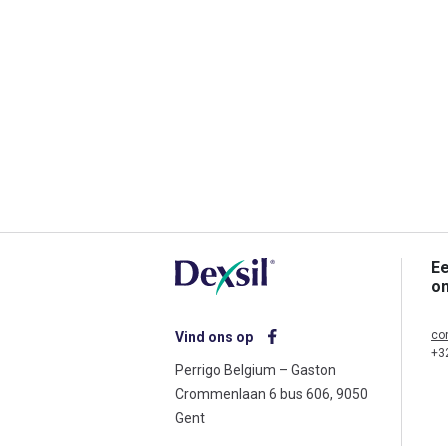
Ee
o
co
Vind ons op
+3
Perrigo Belgium – Gaston
Crommenlaan 6 bus 606, 9050
Gent