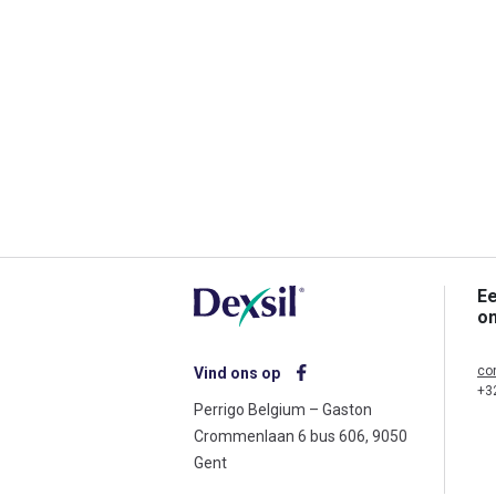
Ee
o
co
Vind ons op
+3
Perrigo Belgium – Gaston
Crommenlaan 6 bus 606, 9050
Gent