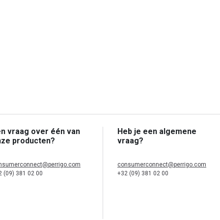
n vraag over één van
Heb je een algemene
nze producten?
vraag?
nsumerconnect@perrigo.com
consumerconnect@perrigo.com
2 (09) 381 02 00
+32 (09) 381 02 00