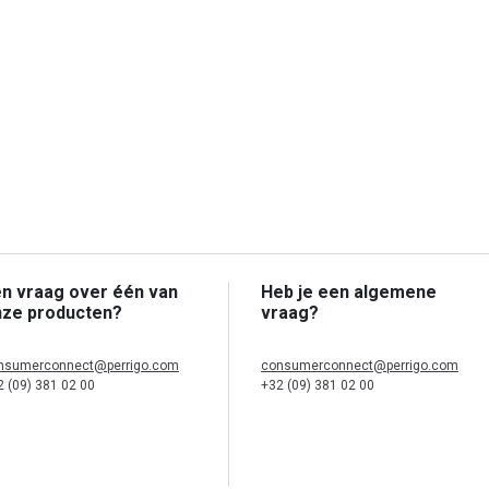
n vraag over één van
Heb je een algemene
nze producten?
vraag?
nsumerconnect@perrigo.com
consumerconnect@perrigo.com
2 (09) 381 02 00
+32 (09) 381 02 00