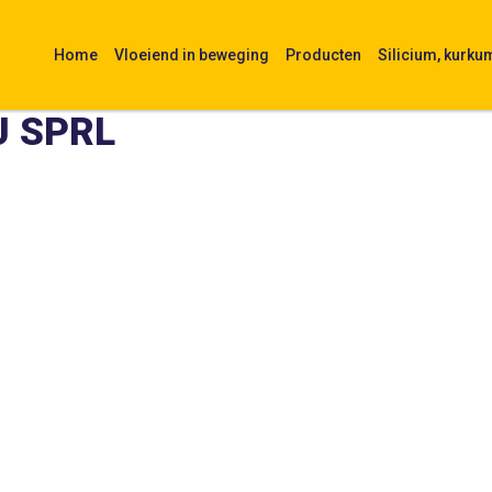
Home
Vloeiend in beweging
Producten
Silicium, kurku
U SPRL