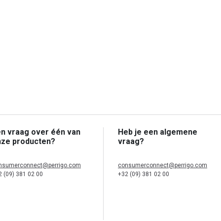
n vraag over één van
Heb je een algemene
nze producten?
vraag?
nsumerconnect@perrigo.com
consumerconnect@perrigo.com
2 (09) 381 02 00
+32 (09) 381 02 00