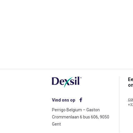
Ee
o
co
Vind ons op
+3
Perrigo Belgium – Gaston
Crommenlaan 6 bus 606, 9050
Gent