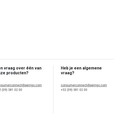
n vraag over één van
Heb je een algemene
nze producten?
vraag?
nsumerconnect@perrigo.com
consumerconnect@perrigo.com
2 (09) 381 02 00
+32 (09) 381 02 00