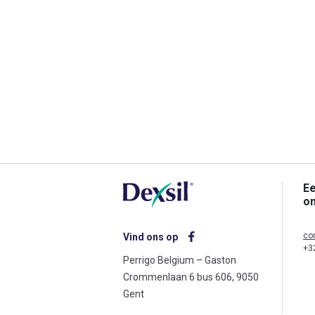
Ee
o
co
Vind ons op
+3
Perrigo Belgium – Gaston
Crommenlaan 6 bus 606, 9050
Gent