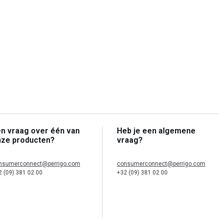
n vraag over één van
Heb je een algemene
nze producten?
vraag?
nsumerconnect@perrigo.com
consumerconnect@perrigo.com
2 (09) 381 02 00
+32 (09) 381 02 00