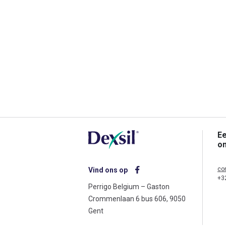
Ee
o
co
Vind ons op
+3
Perrigo Belgium – Gaston
Crommenlaan 6 bus 606, 9050
Gent