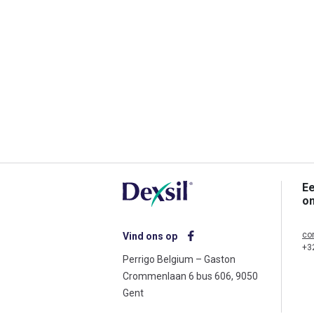
Ee
o
co
Vind ons op
+3
Perrigo Belgium – Gaston
Crommenlaan 6 bus 606, 9050
Gent