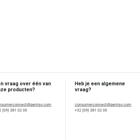
n vraag over één van
Heb je een algemene
nze producten?
vraag?
nsumerconnect@perrigo.com
consumerconnect@perrigo.com
2 (09) 381 02 00
+32 (09) 381 02 00