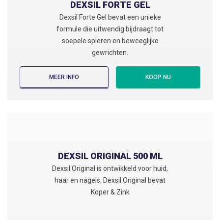
DEXSIL FORTE GEL
Dexsil Forte Gel bevat een unieke
formule die uitwendig bijdraagt tot
soepele spieren en beweeglijke
gewrichten.
MEER INFO
KOOP NU
DEXSIL FORTE GEL
Dexsil Forte Gel bevat een unieke
formule die uitwendig bijdraagt tot
DEXSIL ORIGINAL 500 ML
soepele spieren en beweeglijke
Dexsil Original is ontwikkeld voor huid,
gewrichten.
haar en nagels. Dexsil Original bevat
Koper & Zink
VIND EEN APOTHEEK
KOOP VIA: