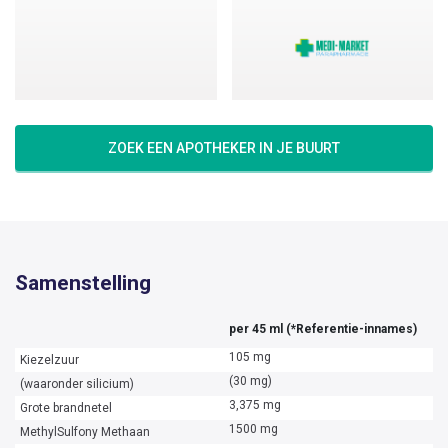
Voedingssupplementen kunnen geen gevarieerde en
evenwichtige voeding vervangen, noch een gezonde levensstijl. De
aanbevolen dagelijkse hoeveelheid niet overschrijden. Buiten het
bereik van jonge kinderen bewaren. Niet gebruiken tijdens
zwangerschap en borstvoeding en bij kinderen onder de 12 jaar.
Langdurig contact met glas vermijden. Bewaar gesloten op een
droge en donkere plaats.
ZOEK EEN APOTHEKER IN JE BUURT
Samenstelling
per 45 ml (*Referentie-innames)
105 mg
Kiezelzuur
(30 mg)
(waaronder silicium)
3,375 mg
Grote brandnetel
1500 mg
MethylSulfony Methaan