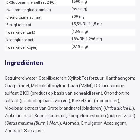
1500 mg
D-Glucosamine sulfaat 2 KCI
(892 mg)
(waaronder glucosamine)
800 mg
Chondroïtine sulfaat
15,5% RI* 11,5 mg
Zinkgluconaat
(1,55 mg)
(waaronder zink)
18% RI* 1,296 mg
Kopergluconaat
(0,18 mg)
(waaronder koper)
Ingrediënten
Gezuiverd water, Stabilisatoren: Xylitol; Fosforzuur; Xanthaangom;
Guarpitmeel, Méthylsulfonylmethaan (MSM), D-Glucosamine
sulfaat 2 KCl (product op basis van
schaaldieren
), Chondroïtine
sulfaat (product op basis van
vis
), Kiezelzuur (monomeer),
Vloeibaar extract van Grote brandnetel (bladeren) (
Urtica dioica L.
),
Zinkgluconaat, Kopergluconaat, Pompelmoesboom (pulp en zaad)
(
Citrus maxima (Burm.) Merr.
), Aroma’s, Emulgator: Acaciagom,
Zoetstof: Sucralose.