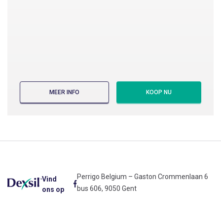
MEER INFO
KOOP NU
DEXSIL ORIGINAL 1 L
Dexsil Original is ontwikkeld voor huid,
haar en nagels. Dexsil Original bevat
Koper & Zink
Perrigo Belgium – Gaston Crommenlaan 6
Vind
bus 606, 9050 Gent
ons op
VIND EEN APOTHEEK
KOOP VIA: