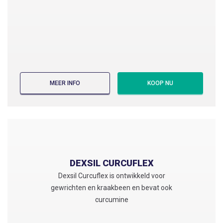
MEER INFO
KOOP NU
DEXSIL ORIGINAL 500 ML
Dexsil Original is ontwikkeld voor huid,
haar en nagels. Dexsil Original bevat
DEXSIL CURCUFLEX
Koper & Zink
Dexsil Curcuflex is ontwikkeld voor
gewrichten en kraakbeen en bevat ook
VIND EEN APOTHEEK
curcumine
KOOP VIA: