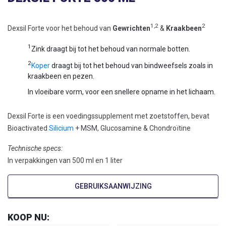
1,2
2
Dexsil Forte voor het behoud van
Gewrichten
&
Kraakbeen
1
Zink draagt bij tot het behoud van normale botten.
2
Koper
draagt bij tot het behoud van bindweefsels zoals in
kraakbeen en pezen.
In vloeibare vorm, voor een snellere opname in het lichaam.
Dexsil Forte is een voedingssupplement met zoetstoffen, bevat
Bioactivated
Silicium
+ MSM, Glucosamine & Chondroïtine
Technische specs:
In verpakkingen van 500 ml en 1 liter
GEBRUIKSAANWIJZING
Schudden vóór gebruik. Neem 45 ml in ‘s morgens op een
KOOP NU:
nuchtere maag gedurende 3 maanden, te herhalen indien nodig.