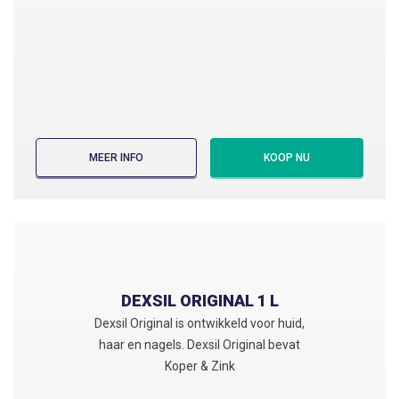
MEER INFO
KOOP NU
DEXSIL CURCUFLEX
Dexsil Curcuflex is ontwikkeld voor
gewrichten en kraakbeen en bevat ook
DEXSIL ORIGINAL 1 L
curcumine
Dexsil Original is ontwikkeld voor huid,
haar en nagels. Dexsil Original bevat
VIND EEN APOTHEEK
Koper & Zink
KOOP VIA: